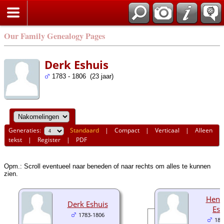
Our Family Genealogy Pages
Derk Eshuis
1783 - 1806 (23 jaar)
Generaties:
Standaard
|
Compact
|
Verticaal
|
Alleen
tekst
|
Register
|
PDF
Opm.: Scroll eventueel naar beneden of naar rechts om alles te kunnen
zien.
Hend
Derk Eshuis
Esh
1783-1806
180