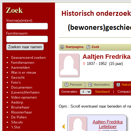
Zoek
Voorna(a)m(en):
Familienaam:
Startpagina
Zoek
Aaltjen Fredrika
Geavanceerd zoeken
Familienamen
1937 - 1952 (15 jaar)
Aanmelden
Wat is er nieuw
Gezocht
Foto's
Persoon
Voorouders
Nakom
Documenten
(Levens)Verhalen
Generaties:
Standaard
|
Compact
Video-opnamen
Aadorp
Opm.: Scroll eventueel naar beneden of na
Bruinehaar
Kloosterhaar
De Pollen
Sibculo
Aaltjen Fredrika
Letteboer
't Slot