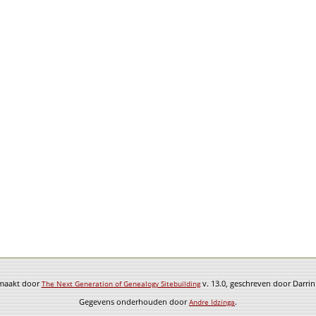
emaakt door
v. 13.0, geschreven door Darri
The Next Generation of Genealogy Sitebuilding
Gegevens onderhouden door
.
Andre Idzinga