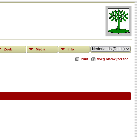
Zoek
Media
Info
Print
Voeg bladwijzer toe