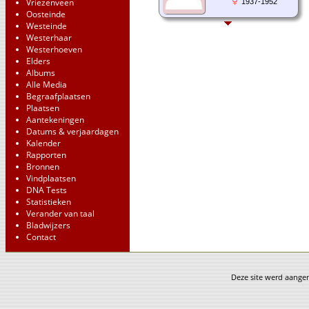
Vriezenveen
1937-1952
Oosteinde
Westeinde
Westerhaar
Westerhoeven
Elders
Albums
Alle Media
Begraafplaatsen
Plaatsen
Aantekeningen
Datums & verjaardagen
Kalender
Rapporten
Bronnen
Vindplaatsen
DNA Tests
Statistieken
Verander van taal
Bladwijzers
Contact
Deze site werd aang