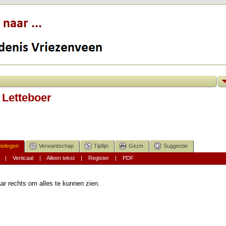
 Letteboer
elingen
Verwantschap
Tijdlijn
Gezin
Suggestie
|
Verticaal
|
Alleen tekst
|
Register
|
PDF
ar rechts om alles te kunnen zien.