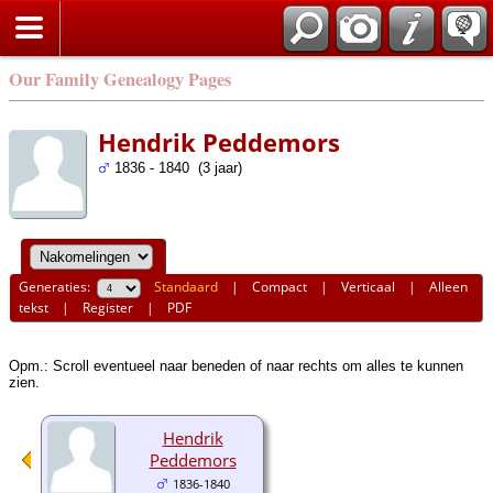
Our Family Genealogy Pages
Hendrik Peddemors
1836 - 1840 (3 jaar)
Generaties:
Standaard
|
Compact
|
Verticaal
|
Alleen
tekst
|
Register
|
PDF
Opm.: Scroll eventueel naar beneden of naar rechts om alles te kunnen
zien.
Hendrik
Peddemors
1836-1840