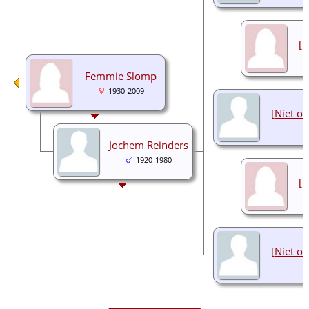
[N
Femmie Slomp
1930-2009
[Niet o
Jochem Reinders
1920-1980
[N
[Niet o