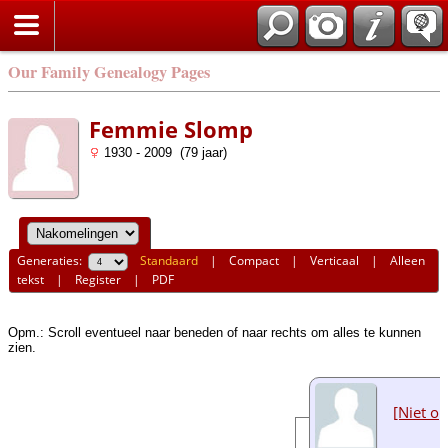
Our Family Genealogy Pages
Femmie Slomp
1930 - 2009 (79 jaar)
Generaties:
Standaard
|
Compact
|
Verticaal
|
Alleen
tekst
|
Register
|
PDF
Opm.: Scroll eventueel naar beneden of naar rechts om alles te kunnen
zien.
[Niet o