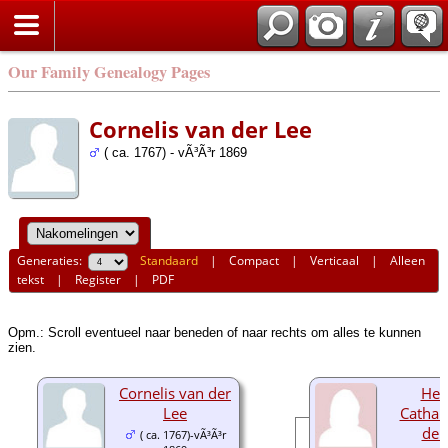
Our Family Genealogy Pages
Cornelis van der Lee
( ca. 1767) - vÃ³Ã³r 1869
Generaties:
Standaard
|
Compact
|
Verticaal
|
Alleen
tekst
|
Register
|
PDF
Opm.: Scroll eventueel naar beneden of naar rechts om alles te kunnen
zien.
Cornelis van der
Hen
Lee
Cathar
der
( ca. 1767)-vÃ³Ã³r