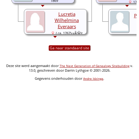
1869
179
Lucretia
Pe
Wilhelmina
Everaars
( ca. 1767)-vÃ³Ã³r
1869
Ga naar standaard site
Deze site werd aangemaakt door
v.
The Next Generation of Genealogy Sitebuilding
13.0, geschreven door Darrin Lythgoe © 2001-2026.
Gegevens onderhouden door
.
Andre Idzinga