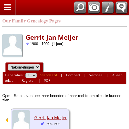
Our Family Genealogy Pages
Gerrit Jan Meijer
1900 - 1902 (1 jaar)
Generaties:
Standaard
|
Compact
|
Verticaal
|
Alleen
tekst
|
Register
|
PDF
Opm.: Scroll eventueel naar beneden of naar rechts om alles te kunnen
zien.
Gerrit Jan Meijer
1900-1902