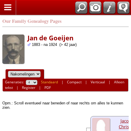
Our Family Genealogy Pages
Jan de Goeijen
1883 - na 1924 (> 42 jaar)
Generaties:
Standaard
|
Compact
|
Verticaal
|
Alleen
tekst
|
Register
|
PDF
Opm.: Scroll eventueel naar beneden of naar rechts om alles te kunnen
zien.
Jaco
Christ