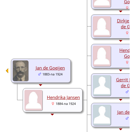
Goe
1
Dirkje 
de Go
1
Hendr
Goe
1
Jan de Goeijen
1883-na 1924
Gerrit 
de Go
1
Hendrika Jansen
1884-na 1924
Jan de 
1