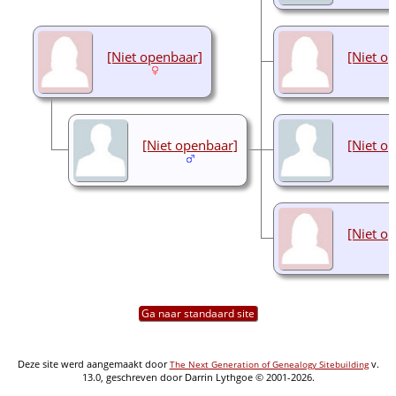
[Niet openbaar]
[Niet o
[Niet openbaar]
[Niet o
[Niet o
Ga naar standaard site
Deze site werd aangemaakt door
v.
The Next Generation of Genealogy Sitebuilding
13.0, geschreven door Darrin Lythgoe © 2001-2026.