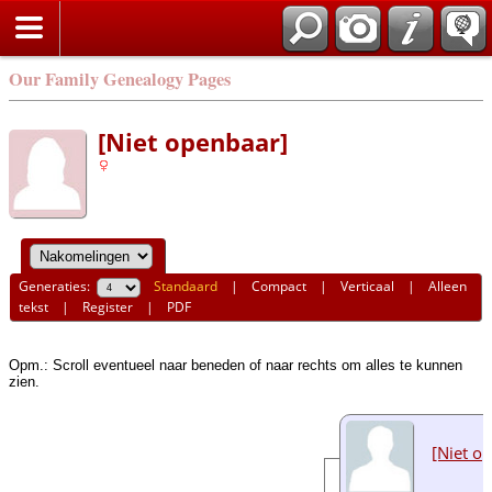
Our Family Genealogy Pages
[Niet openbaar]
Generaties:
Standaard
|
Compact
|
Verticaal
|
Alleen
tekst
|
Register
|
PDF
Opm.: Scroll eventueel naar beneden of naar rechts om alles te kunnen
zien.
[Niet o