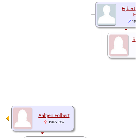
Egbert
Ho
193
Be
Aaltjen Folbert
1907-1987