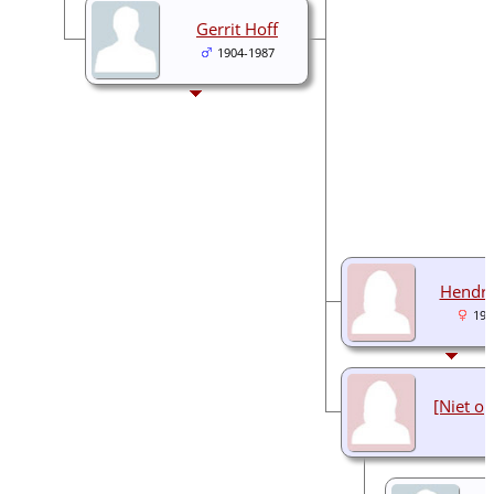
Gerrit Hoff
1904-1987
Hendri
193
[Niet o