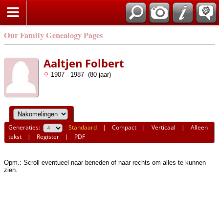
Our Family Genealogy Pages
Aaltjen Folbert
1907 - 1987 (80 jaar)
Generaties:
Standaard
|
Compact
|
Verticaal
|
Alleen
tekst
|
Register
|
PDF
Opm.: Scroll eventueel naar beneden of naar rechts om alles te kunnen
zien.