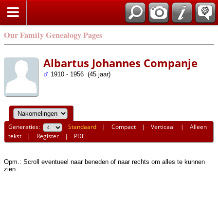
Our Family Genealogy Pages
Albartus Johannes Companje
1910 - 1956 (45 jaar)
Generaties:
Standaard
|
Compact
|
Verticaal
|
Alleen
tekst
|
Register
|
PDF
Opm.: Scroll eventueel naar beneden of naar rechts om alles te kunnen
zien.