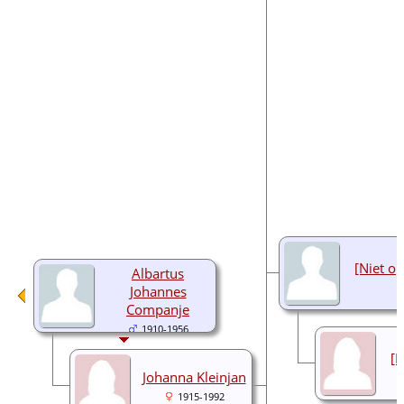
[Niet o
Albartus
Johannes
Companje
1910-1956
[N
Johanna Kleinjan
1915-1992