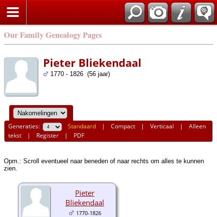
Our Family Genealogy Pages
Pieter Bliekendaal
1770 - 1826 (56 jaar)
Generaties:
Standaard
|
Compact
|
Verticaal
|
Alleen
tekst
|
Register
|
PDF
Opm.: Scroll eventueel naar beneden of naar rechts om alles te kunnen
zien.
Pieter
Bliekendaal
1770-1826