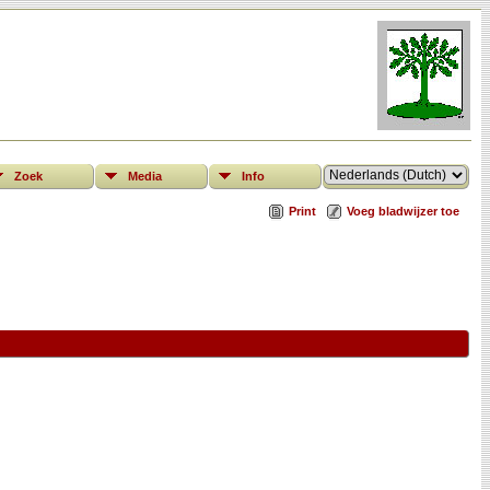
Zoek
Media
Info
Print
Voeg bladwijzer toe