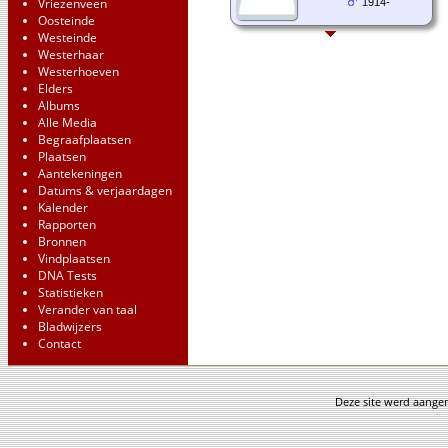
Vriezenveen
1914-
Oosteinde
Westeinde
Westerhaar
Westerhoeven
Elders
Albums
Alle Media
Begraafplaatsen
Plaatsen
Aantekeningen
Datums & verjaardagen
Kalender
Rapporten
Bronnen
Vindplaatsen
DNA Tests
Statistieken
Verander van taal
Bladwijzers
Contact
Deze site werd aang