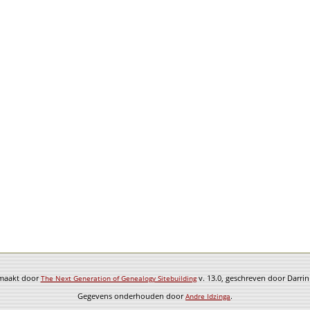
emaakt door
v. 13.0, geschreven door Darri
The Next Generation of Genealogy Sitebuilding
Gegevens onderhouden door
.
Andre Idzinga