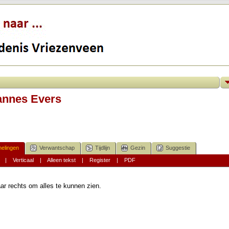
annes Evers
elingen
Verwantschap
Tijdlijn
Gezin
Suggestie
|
Verticaal
|
Alleen tekst
|
Register
|
PDF
ar rechts om alles te kunnen zien.