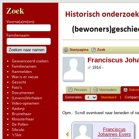
Zoek
Voorna(a)m(en):
Familienaam:
Startpagina
Zoek
Franciscus Joh
Geavanceerd zoeken
Familienamen
1914 -
Aanmelden
Wat is er nieuw
Gezocht
Foto's
Persoon
Voorouders
Nakom
Documenten
(Levens)Verhalen
Generaties:
Standaard
|
Compact
Video-opnamen
Aadorp
Opm.: Scroll eventueel naar beneden of na
Bruinehaar
Kloosterhaar
De Pollen
Sibculo
Franciscus
Johannes Evers
't Slot