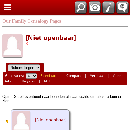
Our Family Genealogy Pages
[Niet openbaar]
Generaties:
Standaard
|
Compact
|
Verticaal
|
Alleen
tekst
|
Register
|
PDF
Opm.: Scroll eventueel naar beneden of naar rechts om alles te kunnen
zien.
[Niet openbaar]