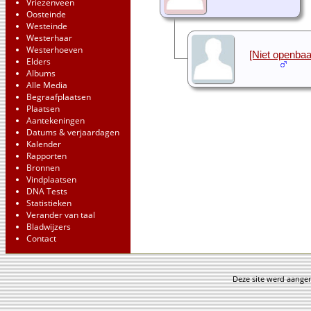
Vriezenveen
Oosteinde
Westeinde
Westerhaar
Westerhoeven
[Niet openbaa
Elders
Albums
Alle Media
Begraafplaatsen
Plaatsen
Aantekeningen
Datums & verjaardagen
Kalender
Rapporten
Bronnen
Vindplaatsen
DNA Tests
Statistieken
Verander van taal
Bladwijzers
Contact
Deze site werd aang