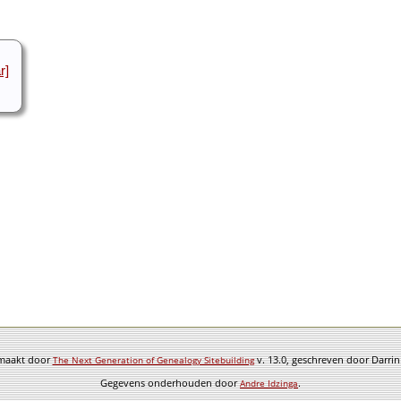
r]
emaakt door
v. 13.0, geschreven door Darri
The Next Generation of Genealogy Sitebuilding
Gegevens onderhouden door
.
Andre Idzinga