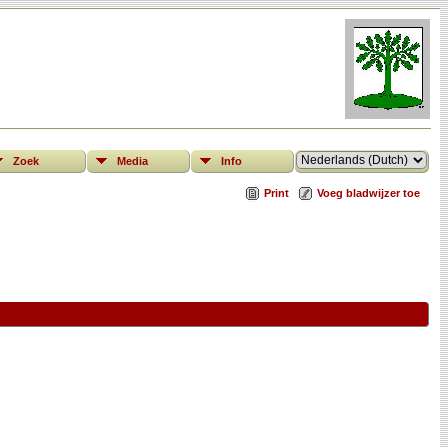
Zoek
Media
Info
Print
Voeg bladwijzer toe