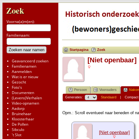
Zoek
Voorna(a)m(en):
Familienaam:
Startpagina
Zoek
[Niet openbaar]
Geavanceerd zoeken
Familienamen
Aanmelden
Wat is er nieuw
Gezocht
Foto's
Persoon
Voorouders
Nakom
Documenten
(Levens)Verhalen
Generaties:
Standaard
|
Compact
Video-opnamen
Aadorp
Opm.: Scroll eventueel naar beneden of na
Bruinehaar
Kloosterhaar
De Pollen
Sibculo
[Niet openbaar]
't Slot