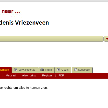
elingen
Verwantschap
Tijdlijn
Gezin
Suggestie
|
Verticaal
|
Alleen tekst
|
Register
|
PDF
ar rechts om alles te kunnen zien.