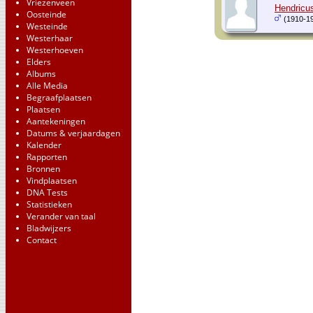
Vriezenveen
Hendricu
Oosteinde
(1910-1
Westeinde
Westerhaar
Westerhoeven
Elders
Albums
Alle Media
Begraafplaatsen
Plaatsen
Aantekeningen
Datums & verjaardagen
Kalender
Rapporten
Bronnen
Vindplaatsen
DNA Tests
Statistieken
Verander van taal
Bladwijzers
Contact