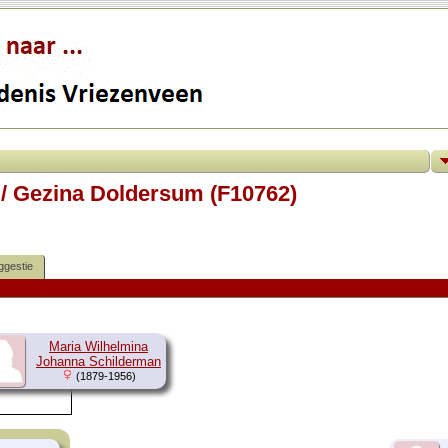
 / Gezina Doldersum (F10762)
ggestie
Maria Wilhelmina
Johanna Schilderman
(1879-1956)