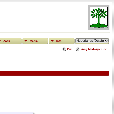
Zoek
Media
Info
Print
Voeg bladwijzer toe