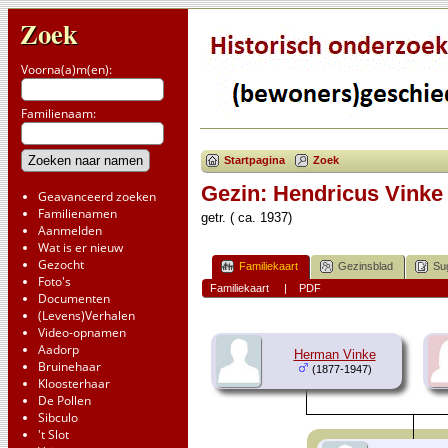
Zoek
Voorna(a)m(en):
Familienaam:
Startpagina
Zoek
Gezin: Hendricus Vinke
Geavanceerd zoeken
Familienamen
getr. ( ca. 1937)
Aanmelden
Wat is er nieuw
Gezocht
Familiekaart
Gezinsblad
Su
Foto's
Familiekaart
|
PDF
Documenten
(Levens)Verhalen
Video-opnamen
Aadorp
Herman Vinke
Bruinehaar
(1877-1947)
Kloosterhaar
De Pollen
Sibculo
't Slot