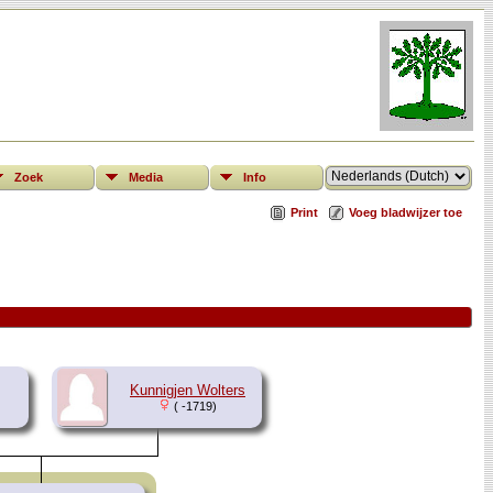
Zoek
Media
Info
Print
Voeg bladwijzer toe
Kunnigjen Wolters
( -1719)