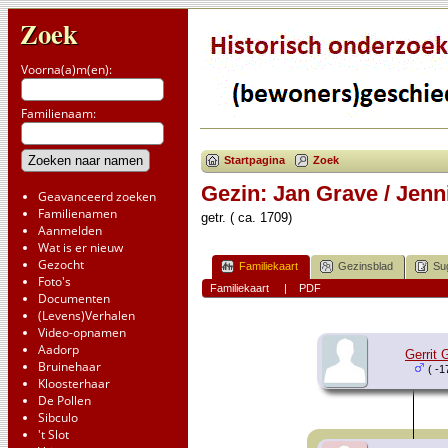
Zoek
Voorna(a)m(en):
Familienaam:
Startpagina
Zoek
Gezin: Jan Grave / Jenn
Geavanceerd zoeken
Familienamen
getr. ( ca. 1709)
Aanmelden
Wat is er nieuw
Gezocht
Familiekaart
Gezinsblad
Su
Foto's
Familiekaart
|
PDF
Documenten
(Levens)Verhalen
Video-opnamen
Aadorp
Gerrit 
Bruinehaar
( -1
Kloosterhaar
De Pollen
Sibculo
't Slot