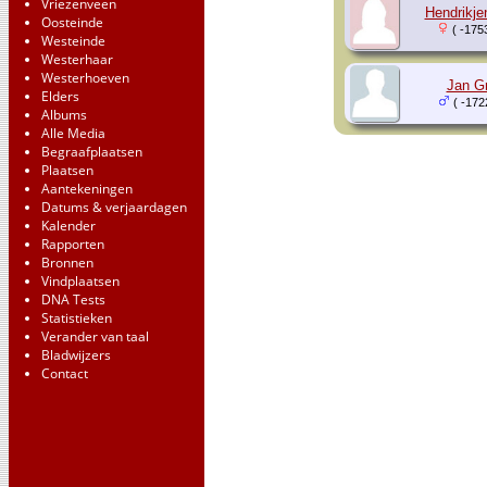
Vriezenveen
Hendrikje
Oosteinde
( -175
Westeinde
Westerhaar
Westerhoeven
Jan G
Elders
( -172
Albums
Alle Media
Begraafplaatsen
Plaatsen
Aantekeningen
Datums & verjaardagen
Kalender
Rapporten
Bronnen
Vindplaatsen
DNA Tests
Statistieken
Verander van taal
Bladwijzers
Contact