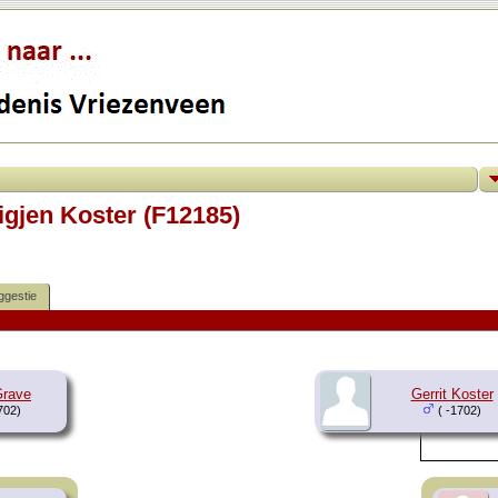
igjen Koster (F12185)
ggestie
Grave
Gerrit Koster
702)
( -1702)