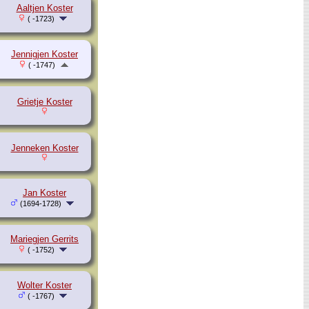
Aaltjen Koster
( -1723)
Jennigjen Koster
( -1747)
Grietje Koster
Jenneken Koster
Jan Koster
(1694-1728)
Mariegjen Gerrits
( -1752)
Wolter Koster
( -1767)