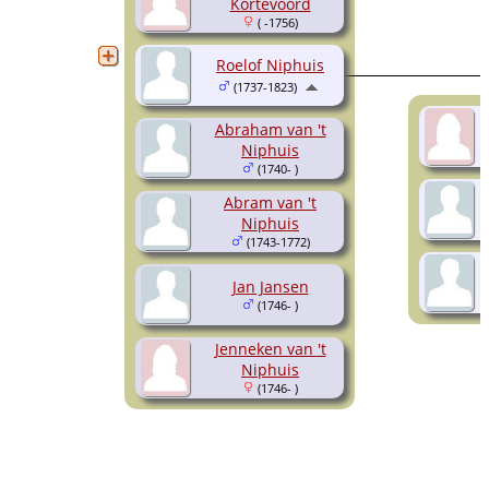
Kortevoord
( -1756)
Roelof Niphuis
(1737-1823)
Abraham van 't
Niphuis
(1740- )
Abram van 't
Niphuis
(1743-1772)
Jan Jansen
(1746- )
Jenneken van 't
Niphuis
(1746- )