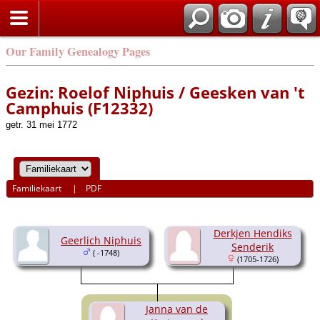
Our Family Genealogy Pages
Gezin: Roelof Niphuis / Geesken van 't
Camphuis (F12332)
getr. 31 mei 1772
Familiekaart
|
PDF
Derkjen Hendiks
Geerlich Niphuis
Senderik
( -1748)
(1705-1726)
Janna van de