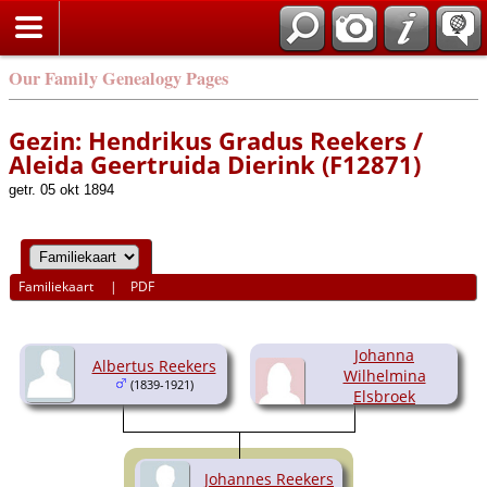
Our Family Genealogy Pages
Gezin: Hendrikus Gradus Reekers /
Aleida Geertruida Dierink (F12871)
getr. 05 okt 1894
Familiekaart
|
PDF
Johanna
Albertus Reekers
Wilhelmina
(1839-1921)
Elsbroek
(1846-1885)
Johannes Reekers