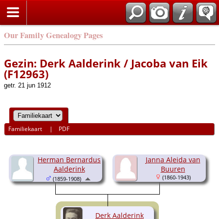
Our Family Genealogy Pages
Gezin: Derk Aalderink / Jacoba van Eik
(F12963)
getr. 21 jun 1912
Familiekaart
|
PDF
Herman Bernardus
Janna Aleida van
Aalderink
Buuren
(1860-1943)
(1859-1908)
Derk Aalderink