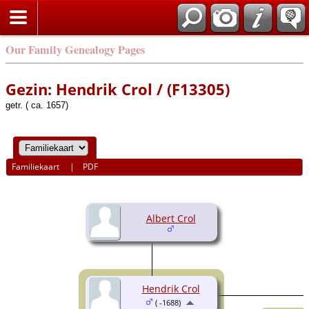
Our Family Genealogy Pages
Gezin: Hendrik Crol / (F13305)
getr. ( ca. 1657)
Familiekaart
|
PDF
Albert Crol
Hendrik Crol
( -1688)