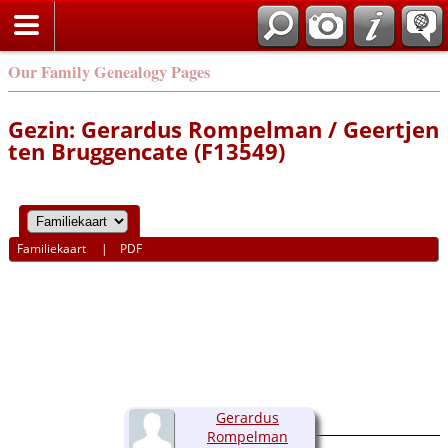
Our Family Genealogy Pages
Gezin: Gerardus Rompelman / Geertjen
ten Bruggencate (F13549)
Familiekaart
|
PDF
Gerardus
Rompelman