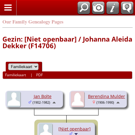
Our Family Genealogy Pages
Gezin: [Niet openbaar] / Johanna Aleida
Dekker (F14706)
Familiekaart
|
PDF
Jan Bolte
Berendina Mulder
(1902-1982)
(1906-1990)
[Niet openbaar]