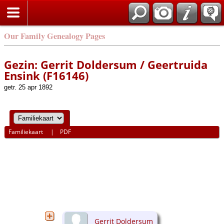
Our Family Genealogy Pages
Gezin: Gerrit Doldersum / Geertruida
Ensink (F16146)
getr. 25 apr 1892
Familiekaart
|
PDF
Gerrit Doldersum