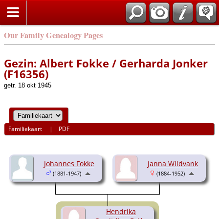
Our Family Genealogy Pages
Gezin: Albert Fokke / Gerharda Jonker
(F16356)
getr. 18 okt 1945
Familiekaart
|
PDF
Johannes Fokke
Janna Wildvank
(1881-1947)
(1884-1952)
Hendrika