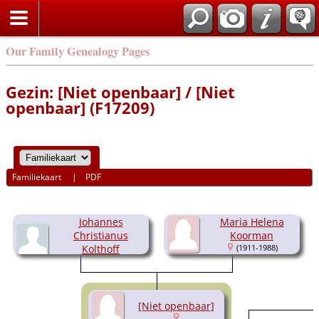
Our Family Genealogy Pages
Gezin: [Niet openbaar] / [Niet
openbaar] (F17209)
Familiekaart
|
PDF
Johannes
Maria Helena
Christianus
Koorman
Kolthoff
(1911-1988)
(1901-1981)
[Niet openbaar]