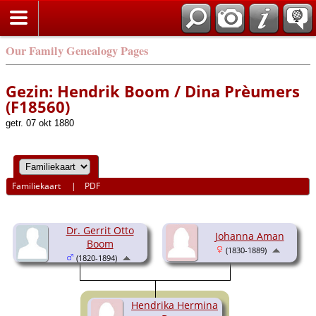
Our Family Genealogy Pages
Gezin: Hendrik Boom / Dina Prèumers
(F18560)
getr. 07 okt 1880
Familiekaart
|
PDF
Dr. Gerrit Otto
Johanna Aman
Boom
(1830-1889)
(1820-1894)
Hendrika Hermina