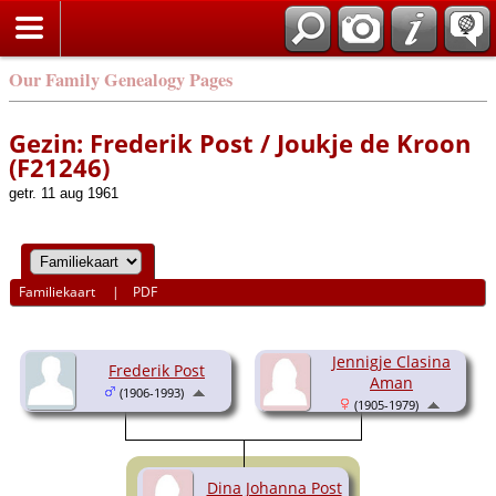
Our Family Genealogy Pages
Gezin: Frederik Post / Joukje de Kroon
(F21246)
getr. 11 aug 1961
Familiekaart
|
PDF
Jennigje Clasina
Frederik Post
Aman
(1906-1993)
(1905-1979)
Dina Johanna Post