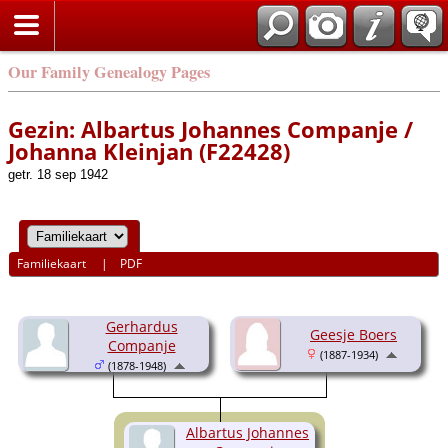
Our Family Genealogy Pages
Gezin: Albartus Johannes Companje /
Johanna Kleinjan (F22428)
getr. 18 sep 1942
Familiekaart
|
PDF
Gerhardus
Geesje Boers
Companje
(1887-1934)
(1878-1948)
Albartus Johannes