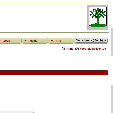
Zoek
Media
Info
Print
Voeg bladwijzer toe