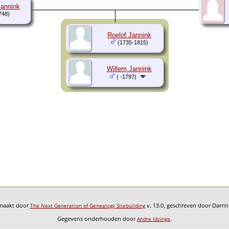
Jannink
748)
Roelof Jannink
(1735-1815)
Willem Jannink
( -1797)
emaakt door
v. 13.0, geschreven door Darri
The Next Generation of Genealogy Sitebuilding
Gegevens onderhouden door
.
Andre Idzinga