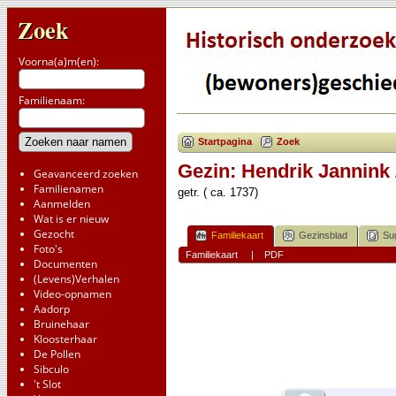
Zoek
Voorna(a)m(en):
Familienaam:
Startpagina
Zoek
Gezin: Hendrik Jannink 
Geavanceerd zoeken
Familienamen
getr. ( ca. 1737)
Aanmelden
Wat is er nieuw
Gezocht
Familiekaart
Gezinsblad
Su
Foto's
Familiekaart
|
PDF
Documenten
(Levens)Verhalen
Video-opnamen
Aadorp
Bruinehaar
Kloosterhaar
De Pollen
Sibculo
't Slot