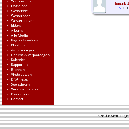
Vriezenveen
Hendrik 
Oosteinde
( -1
Westeinde
Westerhaar
Westerhoeven
Elders
Albums
Alle Media
Begraafplaatsen
Plaatsen
Aantekeningen
Datums & verjaardagen
Kalender
Rapporten
Bronnen
Vindplaatsen
DNA Tests
Statistieken
Verander van taal
Bladwijzers
Contact
Deze site werd aang