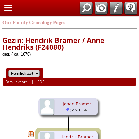
Our Family Genealogy Pages
Gezin: Hendrik Bramer / Anne
Hendriks (F24080)
getr. ( ca. 1670)
Familiekaart
|
PDF
Johan Bramer
( -1651)
Hendrik Bramer