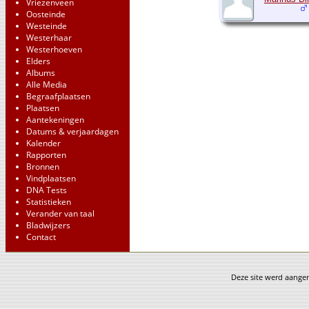
Vriezenveen
Oosteinde
Westeinde
Westerhaar
Westerhoeven
Elders
Albums
Alle Media
Begraafplaatsen
Plaatsen
Aantekeningen
Datums & verjaardagen
Kalender
Rapporten
Bronnen
Vindplaatsen
DNA Tests
Statistieken
Verander van taal
Bladwijzers
Contact
Deze site werd aang