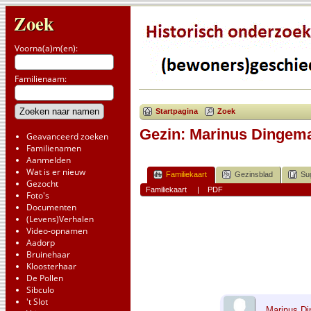
Zoek
Voorna(a)m(en):
Familienaam:
Startpagina
Zoek
Gezin: Marinus Dingema
Geavanceerd zoeken
Familienamen
Aanmelden
Wat is er nieuw
Familiekaart
Gezinsblad
Su
Gezocht
Familiekaart
|
PDF
Foto's
Documenten
(Levens)Verhalen
Video-opnamen
Aadorp
Bruinehaar
Kloosterhaar
De Pollen
Sibculo
't Slot
Marinus D