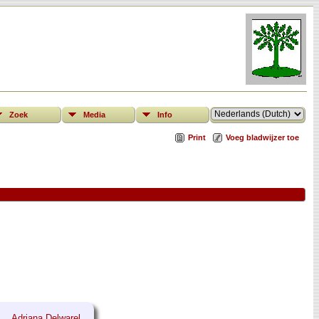
Zoek
Media
Info
Print
Voeg bladwijzer toe
Adriana Delwarel