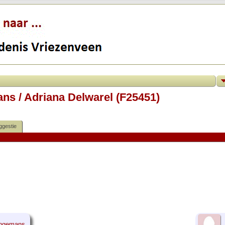
ns / Adriana Delwarel (F25451)
ggestie
ingemans