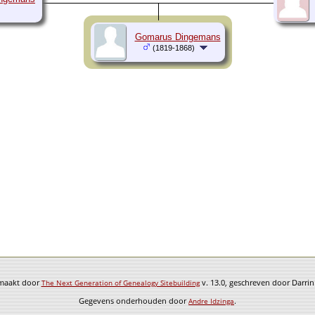
Gomarus Dingemans
(1819-1868)
emaakt door
v. 13.0, geschreven door Darri
The Next Generation of Genealogy Sitebuilding
Gegevens onderhouden door
.
Andre Idzinga