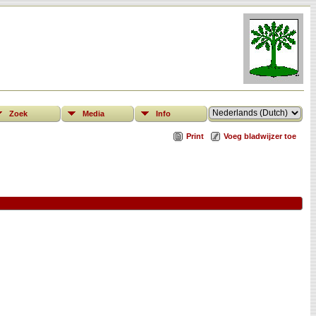
Zoek
Media
Info
Print
Voeg bladwijzer toe