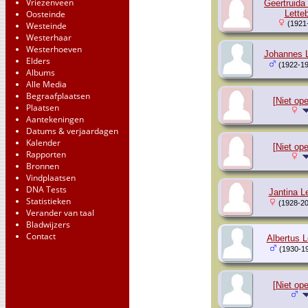
Vriezenveen
Geertruida
Oosteinde
Lette
(1921
Westeinde
Westerhaar
Westerhoeven
Johannes L
Elders
(1922-19
Albums
Alle Media
Begraafplaatsen
[Niet op
Plaatsen
Aantekeningen
Datums & verjaardagen
Kalender
[Niet op
Rapporten
Bronnen
Vindplaatsen
DNA Tests
Jantina L
Statistieken
(1928-20
Verander van taal
Bladwijzers
Contact
Albertus L
(1930-1
[Niet op