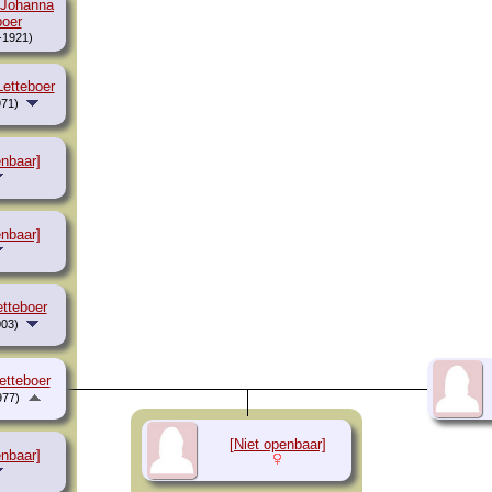
 Johanna
boer
-1921)
etteboer
71)
enbaar]
enbaar]
etteboer
03)
etteboer
977)
[Niet openbaar]
enbaar]