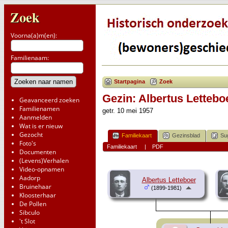
Zoek
Voorna(a)m(en):
Familienaam:
Startpagina
Zoek
Gezin: Albertus Lettebo
Geavanceerd zoeken
Familienamen
getr. 10 mei 1957
Aanmelden
Wat is er nieuw
Gezocht
Familiekaart
Gezinsblad
Su
Foto's
Familiekaart
|
PDF
Documenten
(Levens)Verhalen
Video-opnamen
Aadorp
Albertus Letteboer
Bruinehaar
(1899-1981)
Kloosterhaar
De Pollen
Sibculo
't Slot