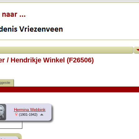
er / Hendrikje Winkel (F26506)
ggestie
Hermina Webbink
(1901-1942)