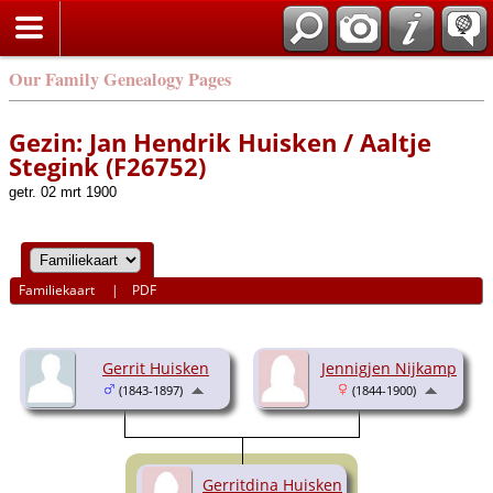
Our Family Genealogy Pages
Gezin: Jan Hendrik Huisken / Aaltje
Stegink (F26752)
getr. 02 mrt 1900
Familiekaart
|
PDF
Gerrit Huisken
Jennigjen Nijkamp
(1843-1897)
(1844-1900)
Gerritdina Huisken