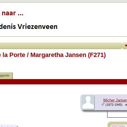
 la Porte / Margaretha Jansen (F271)
ggestie
Wicher Janse
(1872-1945)