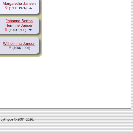
Margaretha Jansen
(1900-1974)
Johanna Bertha
Hermine Jansen
(1903-1996)
Wilhelmina Jansen
(1906-1926)
n Lythgoe © 2001-2026.