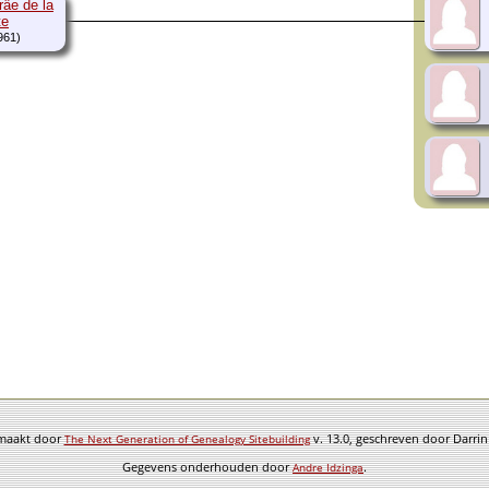
râe de la
te
961)
emaakt door
v. 13.0, geschreven door Darri
The Next Generation of Genealogy Sitebuilding
Gegevens onderhouden door
.
Andre Idzinga