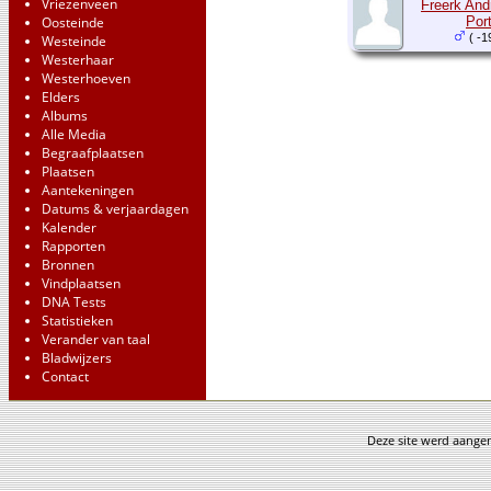
Vriezenveen
Freerk And
Oosteinde
Por
( -1
Westeinde
Westerhaar
Westerhoeven
Elders
Albums
Alle Media
Begraafplaatsen
Plaatsen
Aantekeningen
Datums & verjaardagen
Kalender
Rapporten
Bronnen
Vindplaatsen
DNA Tests
Statistieken
Verander van taal
Bladwijzers
Contact
Deze site werd aang