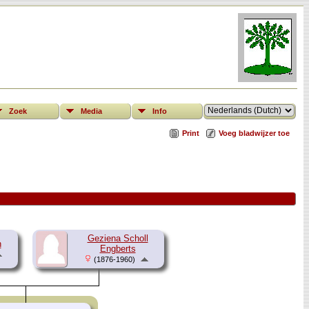
Zoek
Media
Info
Print
Voeg bladwijzer toe
Geziena Scholl
n
Engberts
(1876-1960)