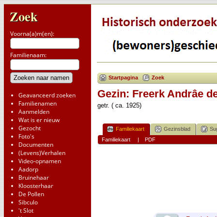
Zoek
Voorna(a)m(en):
Familienaam:
Startpagina
Zoek
Gezin: Freerk Andrâe de
Geavanceerd zoeken
Familienamen
getr. ( ca. 1925)
Aanmelden
Wat is er nieuw
Gezocht
Familiekaart
Gezinsblad
Su
Foto's
Familiekaart
|
PDF
Documenten
(Levens)Verhalen
Video-opnamen
Aadorp
Bruinehaar
Kloosterhaar
De Pollen
Sibculo
't Slot