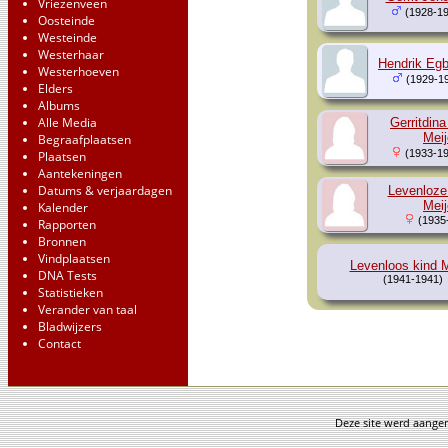
Vriezenveen
(1928-19
Oosteinde
Westeinde
Westerhaar
Hendrik Egb
Westerhoeven
(1929-1
Elders
Albums
Alle Media
Gerritdin
Meij
Begraafplaatsen
(1933-19
Plaatsen
Aantekeningen
Datums & verjaardagen
Levenloze
Meij
Kalender
(1935
Rapporten
Bronnen
Vindplaatsen
Levenloos kind M
DNA Tests
(1941-1941)
Statistieken
Verander van taal
Bladwijzers
Contact
Deze site werd aang