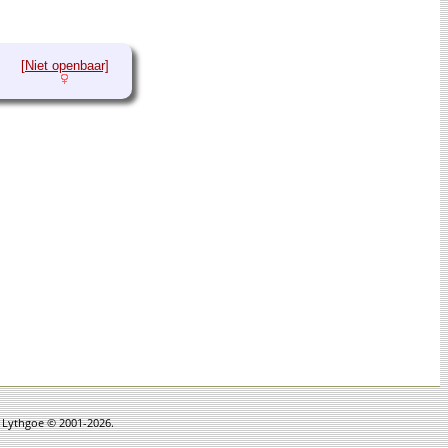
[Niet openbaar]
n Lythgoe © 2001-2026.