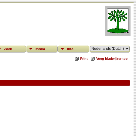
Zoek
Media
Info
Print
Voeg bladwijzer toe