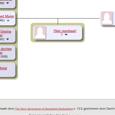
80)
ert Meijer
981)
[Niet openbaar]
a Gesina
er
97)
 dochter
er
-1935)
eijer
emaakt door
v. 13.0, geschreven door Darri
The Next Generation of Genealogy Sitebuilding