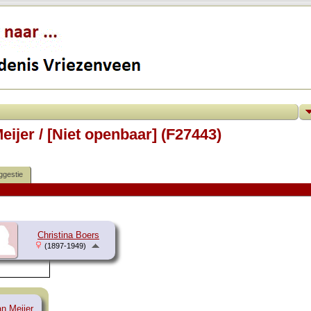
ijer / [Niet openbaar] (F27443)
ggestie
Christina Boers
(1897-1949)
an Meijer