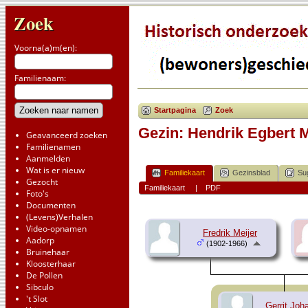
Zoek
Voorna(a)m(en):
Familienaam:
Startpagina
Zoek
Gezin: Hendrik Egbert Me
Geavanceerd zoeken
Familienamen
Aanmelden
Wat is er nieuw
Familiekaart
Gezinsblad
Su
Gezocht
Familiekaart
|
PDF
Foto's
Documenten
(Levens)Verhalen
Video-opnamen
Fredrik Meijer
Aadorp
(1902-1966)
Bruinehaar
Kloosterhaar
De Pollen
Sibculo
't Slot
Gerrit Joh