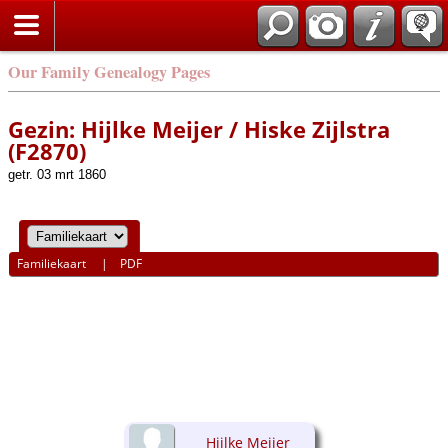
Our Family Genealogy Pages
Gezin: Hijlke Meijer / Hiske Zijlstra
(F2870)
getr. 03 mrt 1860
Familiekaart
|
PDF
Hijlke Meijer