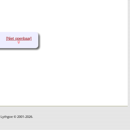
[Niet openbaar]
n Lythgoe © 2001-2026.