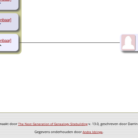
enbaar]
enbaar]
emaakt door
v. 13.0, geschreven door Darri
The Next Generation of Genealogy Sitebuilding
Gegevens onderhouden door
.
Andre Idzinga