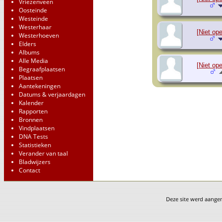
Vriezenveen
Oosteinde
Westeinde
Westerhaar
[Niet op
Westerhoeven
Elders
Albums
Alle Media
[Niet op
Begraafplaatsen
Plaatsen
Aantekeningen
Datums & verjaardagen
Kalender
Rapporten
Bronnen
Vindplaatsen
DNA Tests
Statistieken
Verander van taal
Bladwijzers
Contact
Deze site werd aang