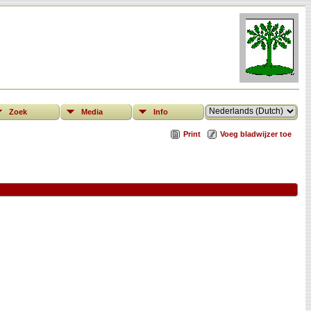
Zoek
Media
Info
Print
Voeg bladwijzer toe