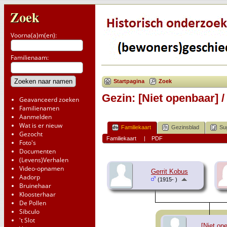
Zoek
Voorna(a)m(en):
Familienaam:
Startpagina
Zoek
Gezin: [Niet openbaar] /
Geavanceerd zoeken
Familienamen
Aanmelden
Wat is er nieuw
Familiekaart
Gezinsblad
Su
Gezocht
Familiekaart
|
PDF
Foto's
Documenten
(Levens)Verhalen
Video-opnamen
Gerrit Kobus
Aadorp
(1915- )
Bruinehaar
Kloosterhaar
De Pollen
Sibculo
't Slot
[Niet op