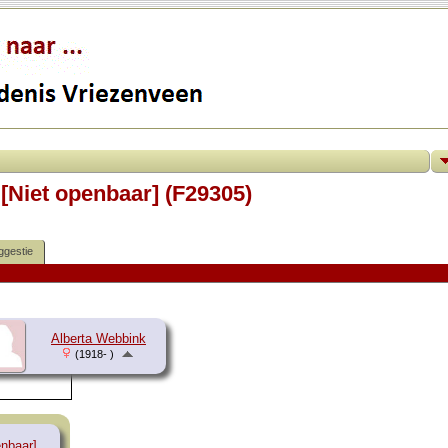
 [Niet openbaar] (F29305)
ggestie
Alberta Webbink
(1918- )
enbaar]