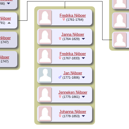
66)
Fredrika Nijboer
Nijboer
(1761-1764)
791)
Janna Nijboer
Nijboer
(1764-1829)
-1747)
Fredrika Nijboer
ijboer
(1767-1833)
-1747)
Jan Nijboer
(1771-1806)
Jenneken Nijboer
(1775-1861)
Johanna Nijboer
(1778-1853)