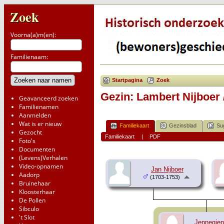
Zoek
Voorna(a)m(en):
Familienaam:
Startpagina
Zoek
Gezin: Lambert Nijboer 
Geavanceerd zoeken
Familienamen
Aanmelden
Wat is er nieuw
Familiekaart
Gezinsblad
Su
Gezocht
Familiekaart
|
PDF
Foto's
Documenten
(Levens)Verhalen
Video-opnamen
Jan Nijboer
Aadorp
(1703-1753)
Bruinehaar
Kloosterhaar
De Pollen
Sibculo
't Slot
Jennegjen