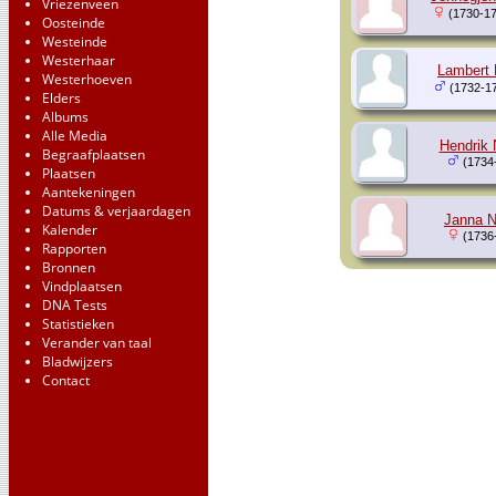
Vriezenveen
(1730-17
Oosteinde
Westeinde
Westerhaar
Lambert 
Westerhoeven
(1732-1
Elders
Albums
Alle Media
Hendrik 
Begraafplaatsen
(1734
Plaatsen
Aantekeningen
Datums & verjaardagen
Janna N
Kalender
(1736
Rapporten
Bronnen
Vindplaatsen
DNA Tests
Statistieken
Verander van taal
Bladwijzers
Contact