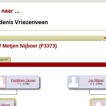
/ Metjen Nijboer (F3373)
ggestie
Fredrikjen Jansen
Jan Nijboer
( -1736)
( -1784)
 Nijboer