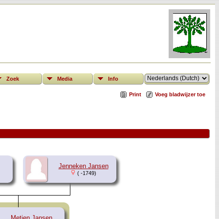
Zoek
Media
Info
Print
Voeg bladwijzer toe
Jenneken Jansen
( -1749)
Metjen Jansen