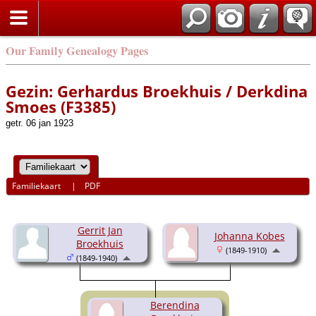
Our Family Genealogy Pages
Gezin: Gerhardus Broekhuis / Derkdina
Smoes (F3385)
getr. 06 jan 1923
Familiekaart
|
PDF
Gerrit Jan
Johanna Kobes
Broekhuis
(1849-1910)
(1849-1940)
Berendina