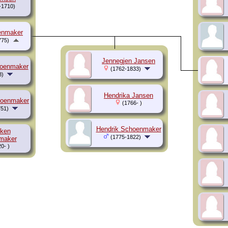
-1710)
enmaker
775)
Jennegjen Jansen
oenmaker
(1762-1833)
8)
Hendrika Jansen
hoenmaker
(1766- )
51)
Hendrik Schoenmaker
ken
(1775-1822)
maker
0- )