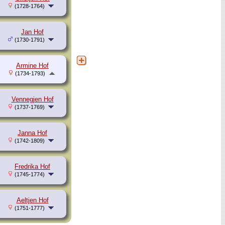
(1728-1764)
Jan Hof
(1730-1791)
Armine Hof
(1734-1793)
Vennegjen Hof
(1737-1769)
Janna Hof
(1742-1809)
Fredrika Hof
(1745-1774)
Aeltjen Hof
(1751-1777)