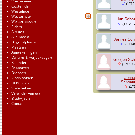
Vriezenveen
(1710
Oosteinde
Westeinde
Westerhaar
Jan Scho
Westerhoeven
(1712-1
Elders
Albums
Alle Media
Jannes Sch
Begraafplaatsen
( -174
Plaatsen
Aantekeningen
Datums & verjaardagen
Grietjen Sc
Kalender
(1716-17
Rapporten
Bronnen
Vindplaatsen
Jenne
Schoen
DNA Tests
(172
Statistieken
Verander van taal
Bladwijzers
Contact