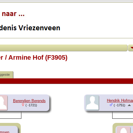
 / Armine Hof (F3905)
ggestie
Hendrik Hofma
Berendjen Berends
( -1721)
( -1751)
rmsen