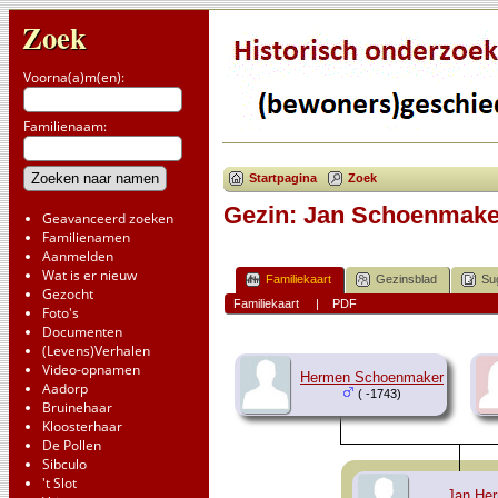
Zoek
Voorna(a)m(en):
Familienaam:
Startpagina
Zoek
Gezin: Jan Schoenmaker
Geavanceerd zoeken
Familienamen
Aanmelden
Wat is er nieuw
Familiekaart
Gezinsblad
Su
Gezocht
Familiekaart
|
PDF
Foto's
Documenten
(Levens)Verhalen
Video-opnamen
Hermen Schoenmaker
Aadorp
( -1743)
Bruinehaar
Kloosterhaar
De Pollen
Sibculo
't Slot
Jan He