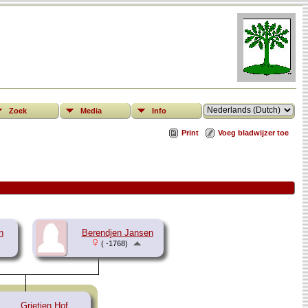
Zoek
Media
Info
Print
Voeg bladwijzer toe
n
Berendjen Jansen
( -1768)
Grietjen Hof