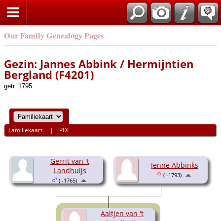
Our Family Genealogy Pages
Gezin: Jannes Abbink / Hermijntien
Bergland (F4201)
getr. 1795
Familiekaart
|
PDF
Gerrit van 't
Jenne Abbinks
Landhuijs
( -1793)
( -1765)
Aaltjen van 't