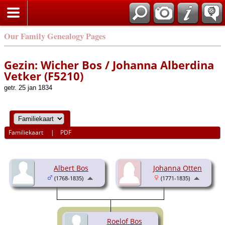
Our Family Genealogy Pages
Gezin: Wicher Bos / Johanna Alberdina
Vetker (F5210)
getr. 25 jan 1834
Familiekaart
|
PDF
Albert Bos
Johanna Otten
(1768-1835)
(1771-1835)
Roelof Bos