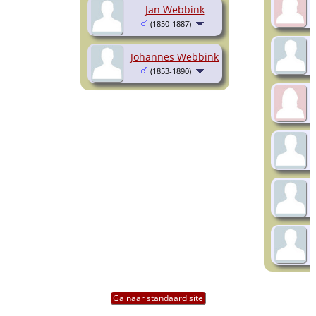
Jan Webbink
(1850-1887)
Johannes Webbink
(1853-1890)
Ga naar standaard site