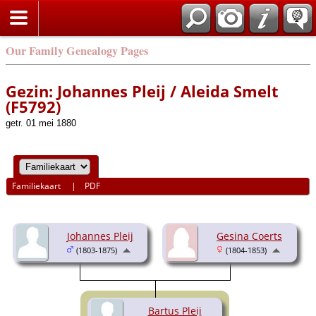
Our Family Genealogy Pages
Gezin: Johannes Pleij / Aleida Smelt
(F5792)
getr. 01 mei 1880
Familiekaart
|
PDF
Johannes Pleij
Gesina Coerts
(1803-1875)
(1804-1853)
Bartus Pleij