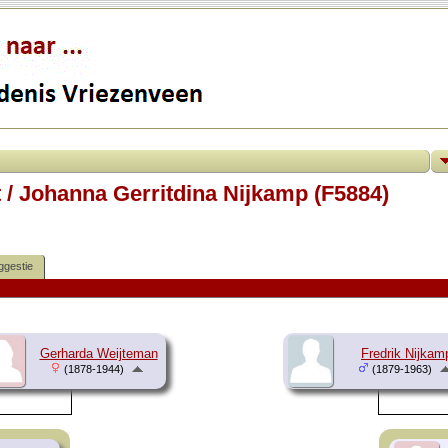
 / Johanna Gerritdina Nijkamp (F5884)
ggestie
Gerharda Weijteman
Fredrik Nijkam
(1878-1944)
(1879-1963)