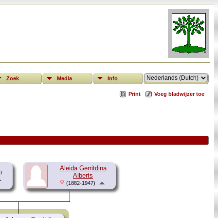
Zoek
Media
Info
Print
Voeg bladwijzer toe
Aleida Gerritdina
p
Alberts
(1882-1947)