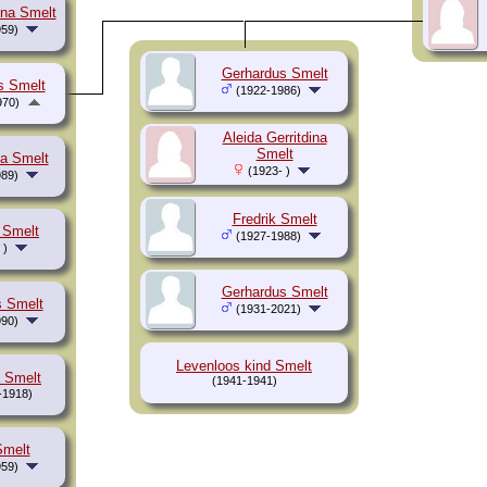
nna Smelt
59)
Gerhardus Smelt
s Smelt
(1922-1986)
970)
Aleida Gerritdina
Smelt
ia Smelt
(1923- )
89)
Fredrik Smelt
 Smelt
(1927-1988)
 )
Gerhardus Smelt
 Smelt
(1931-2021)
90)
Levenloos kind Smelt
 Smelt
(1941-1941)
-1918)
Smelt
59)