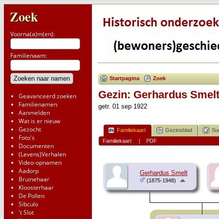
Zoek
Voorna(a)m(en):
Familienaam:
Startpagina
Zoek
Gezin: Gerhardus Smelt
Geavanceerd zoeken
Familienamen
getr. 01 sep 1922
Aanmelden
Wat is er nieuw
Gezocht
Familiekaart
Gezinsblad
Su
Foto's
Familiekaart
|
PDF
Documenten
(Levens)Verhalen
Video-opnamen
Aadorp
Gerhardus Smelt
Bruinehaar
(1875-1948)
Kloosterhaar
De Pollen
Sibculo
't Slot