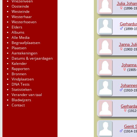
Vriezenveen
Julia Joha
Oosteinde
(1896-19
Westeinde
Westerhaar
Westerhoeven
Gerhardu
Elders
(1899-1
Albums
Alle Media
Begraafplaatsen
Janna Jul
Plaatsen
(1902-19
Aantekeningen
Datums & verjaardagen
Kalender
Johanna
Rapporten
(1905-
Bronnen
Vindplaatsen
DNA Tests
Johannes
Statistieken
(1910-19
Verander van taal
Bladwijzers
Contact
Gerharda
(1912
Gerrit 
(1914-19