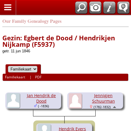
Our Family Genealogy Pages
Gezin: Egbert de Dood / Hendrikjen
Nijkamp (F5937)
getr. 11 jun 1846
Familiekaart
|
PDF
Jan Hendrik de
Jennigjen
Dood
Schuurman
( -1836)
(1782-1832)
Hendrik Evers