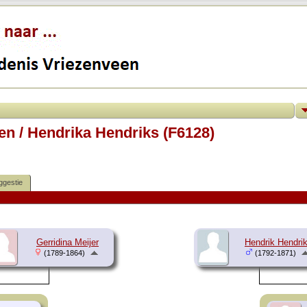
en / Hendrika Hendriks (F6128)
ggestie
Gerridina Meijer
Hendrik Hendri
(1789-1864)
(1792-1871)