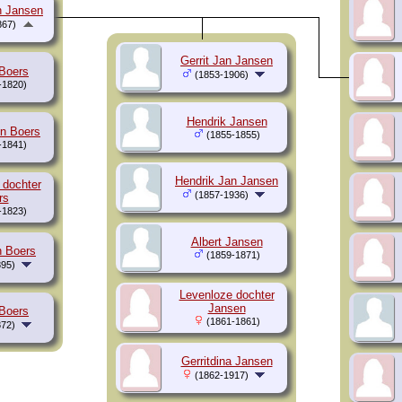
n Jansen
867)
Gerrit Jan Jansen
Boers
(1853-1906)
-1820)
Hendrik Jansen
n Boers
(1855-1855)
-1841)
Hendrik Jan Jansen
 dochter
(1857-1936)
rs
-1823)
Albert Jansen
n Boers
(1859-1871)
95)
Levenloze dochter
Jansen
Boers
(1861-1861)
72)
Gerritdina Jansen
(1862-1917)