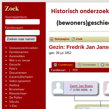
Zoek
Voorna(a)m(en):
Familienaam:
Startpagina
Zoek
Gezin: Fredrik Jan Jans
Geavanceerd zoeken
Familienamen
getr. 09 jul 1852
Aanmelden
Wat is er nieuw
Gezocht
Familiekaart
Gezinsblad
Su
Foto's
Familiekaart
|
PDF
Documenten
(Levens)Verhalen
Video-opnamen
Aadorp
Gerrit Jan Boers
Bruinehaar
(1782-1828)
Kloosterhaar
De Pollen
Sibculo
't Slot