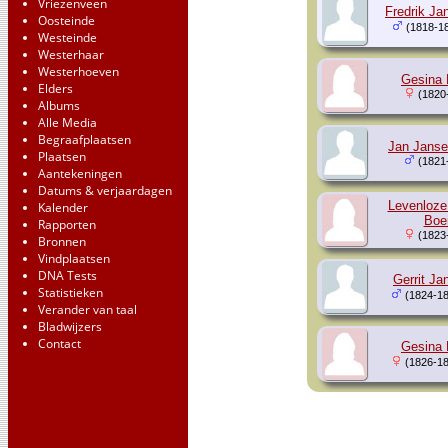
Vriezenveen
Fredrik Ja
Oosteinde
(1818-1
Westeinde
Westerhaar
Westerhoeven
Gesina 
Elders
(1820
Albums
Alle Media
Begraafplaatsen
Jan Janse
Plaatsen
(1821
Aantekeningen
Datums & verjaardagen
Levenloze
Kalender
Boe
Rapporten
(1823
Bronnen
Vindplaatsen
DNA Tests
Gerrit Ja
Statistieken
(1824-18
Verander van taal
Bladwijzers
Contact
Gesina 
(1826-18