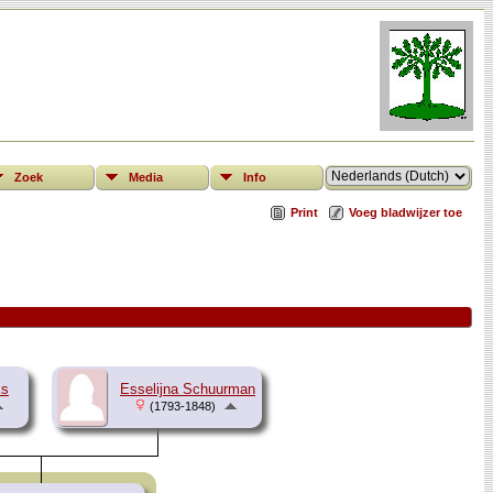
Zoek
Media
Info
Print
Voeg bladwijzer toe
ks
Esselijna Schuurman
(1793-1848)