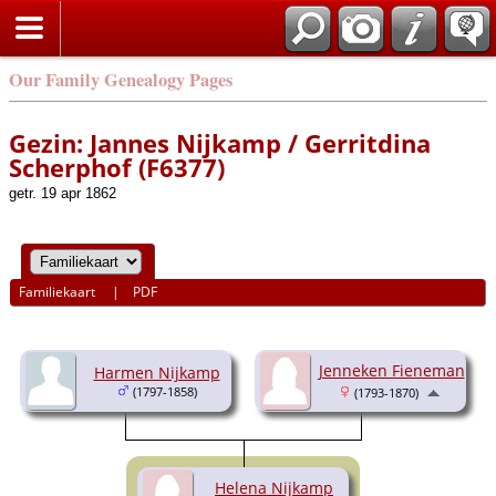
Our Family Genealogy Pages
Gezin: Jannes Nijkamp / Gerritdina
Scherphof (F6377)
getr. 19 apr 1862
Familiekaart
|
PDF
Jenneken Fieneman
Harmen Nijkamp
(1797-1858)
(1793-1870)
Helena Nijkamp