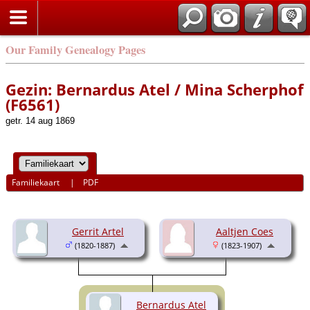
Our Family Genealogy Pages
Gezin: Bernardus Atel / Mina Scherphof
(F6561)
getr. 14 aug 1869
Familiekaart
|
PDF
Gerrit Artel
Aaltjen Coes
(1820-1887)
(1823-1907)
Bernardus Atel