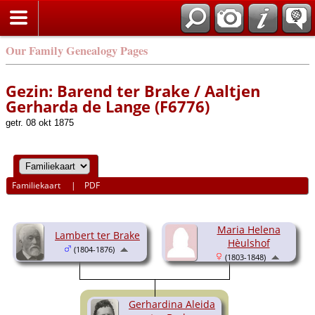
Our Family Genealogy Pages
Gezin: Barend ter Brake / Aaltjen
Gerharda de Lange (F6776)
getr. 08 okt 1875
Familiekaart
|
PDF
Maria Helena
Lambert ter Brake
Hèulshof
(1804-1876)
(1803-1848)
Gerhardina Aleida