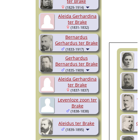
ter Brake
(1829-1914)
Aleida Gerhardina
ter Brake
(1831-1832)
Bernardus
Gerhardus ter Brake
(1833-1917)
H
Gerhardus
Bernardus ter Brake
(1835-1909)
Aleida Gerhardina
ter Brake
(1837-1837)
J
Levenloze zoon ter
Brake
(1838-1838)
Aleidus ter Brake
G
(1839-1895)